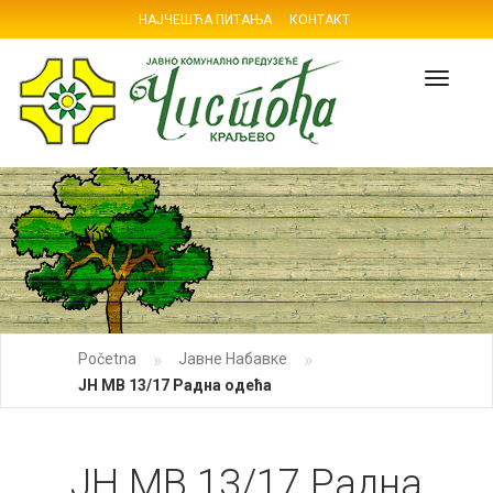
НАЈЧЕШЋА ПИТАЊА
КОНТАКТ
Navig
»
»
Početna
Јавне Набавке
ЈН МВ 13/17 Радна одећа
ЈН МВ 13/17 Радна