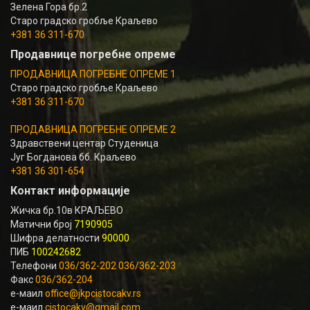
Зелена Гора бр.2
Старо градско гробље Краљево
+381 36 311-670
Продавнице погребне опреме
ПРОДАВНИЦА ПОГРЕБНЕ ОПРЕМЕ 1
Старо градско гробље Краљево
+381 36 311-670
ПРОДАВНИЦА ПОГРЕБНЕ ОПРЕМЕ 2
Здравствени центар Студеница
Југ Богданова бб. Краљево
+381 36 301-654
Контакт информације
Жичка бр.10в КРАЉЕВО
Матични број
7190905
Шифра делатности
90000
ПИБ
100242682
Телефони
036/362-202 036/362-203
Факс
036/362-204
е-маил
office@jkpcistocakv.rs
е-маил
cistocakv@gmail.com