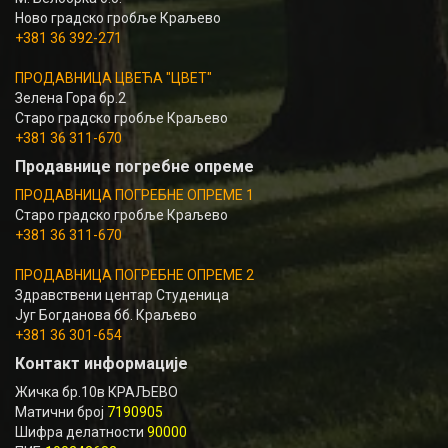
Ново градско гробље Краљево
+381 36 392-271
ПРОДАВНИЦА ЦВЕЋА "ЦВЕТ"
Зелена Гора бр.2
Старо градско гробље Краљево
+381 36 311-670
Продавнице погребне опреме
ПРОДАВНИЦА ПОГРЕБНЕ ОПРЕМЕ 1
Старо градско гробље Краљево
+381 36 311-670
ПРОДАВНИЦА ПОГРЕБНЕ ОПРЕМЕ 2
Здравствени центар Студеница
Југ Богданова бб. Краљево
+381 36 301-654
Контакт информације
Жичка бр.10в КРАЉЕВО
Матични број
7190905
Шифра делатности
90000