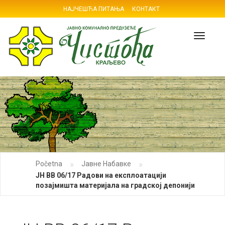
НАЈЧЕШЋА ПИТАЊА
КОНТАКТ
Navig
»
»
Početna
Јавне Набавке
ЈН ВВ 06/17 Радови на експлоатацији
позајмишта материјала на градској депонији