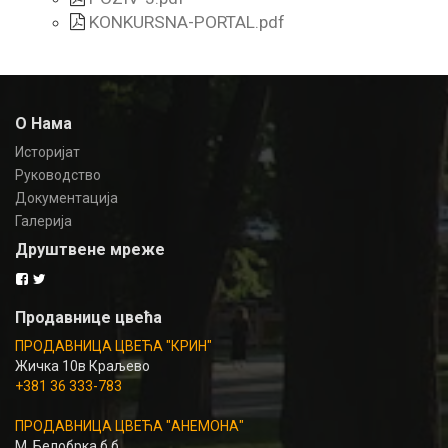
KONKURSNA-PORTAL.pdf
О Нама
Историјат
Руководство
Документација
Галерија
Друштвене мреже
Продавнице цвећа
ПРОДАВНИЦА ЦВЕЋА "КРИН"
Жичка 10в Краљево
+381 36 333-783
ПРОДАВНИЦА ЦВЕЋА "АНЕМОНА"
М. Белобрка б.б.