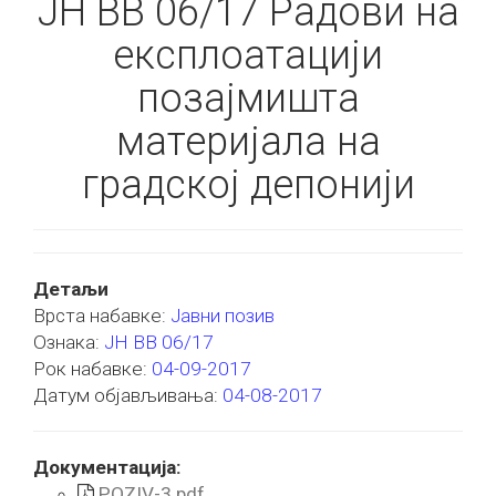
ЈН ВВ 06/17 Радови на
експлоатацији
позајмишта
материјала на
градској депонији
Детаљи
Врста набавке:
Јавни позив
Ознака:
ЈН ВВ 06/17
Рок набавке:
04-09-2017
Датум објављивања:
04-08-2017
Документација:
POZIV-3.pdf