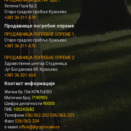
Зелена Гора бр.2
Старо градско гробље Краљево
+381 36 311-670
Продавнице погребне опреме
ПРОДАВНИЦА ПОГРЕБНЕ ОПРЕМЕ 1
Старо градско гробље Краљево
+381 36 311-670
ПРОДАВНИЦА ПОГРЕБНЕ ОПРЕМЕ 2
Здравствени центар Студеница
Југ Богданова бб. Краљево
+381 36 301-654
Контакт информације
Жичка бр.10в КРАЉЕВО
Матични број
7190905
Шифра делатности
90000
ПИБ
100242682
Телефони
036/362-202 036/362-203
Факс
036/362-204
е-маил
office@jkpcistocakv.rs