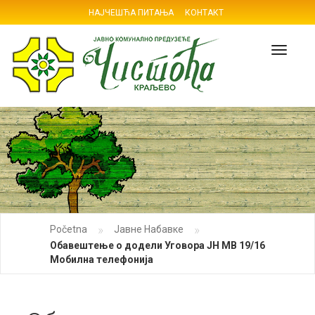
НАЈЧЕШЋА ПИТАЊА
КОНТАКТ
Navig
»
»
Početna
Јавне Набавке
Обавештење о додели Уговора ЈН МВ 19/16
Мобилна телефонија