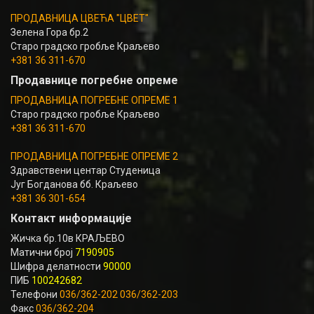
ПРОДАВНИЦА ЦВЕЋА "ЦВЕТ"
Зелена Гора бр.2
Старо градско гробље Краљево
+381 36 311-670
Продавнице погребне опреме
ПРОДАВНИЦА ПОГРЕБНЕ ОПРЕМЕ 1
Старо градско гробље Краљево
+381 36 311-670
ПРОДАВНИЦА ПОГРЕБНЕ ОПРЕМЕ 2
Здравствени центар Студеница
Југ Богданова бб. Краљево
+381 36 301-654
Контакт информације
Жичка бр.10в КРАЉЕВО
Матични број
7190905
Шифра делатности
90000
ПИБ
100242682
Телефони
036/362-202 036/362-203
Факс
036/362-204