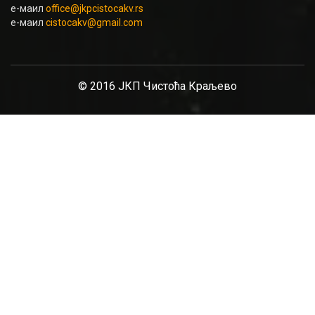
е-маил
office@jkpcistocakv.rs
е-маил
cistocakv@gmail.com
© 2016 ЈКП Чистоћа Краљево