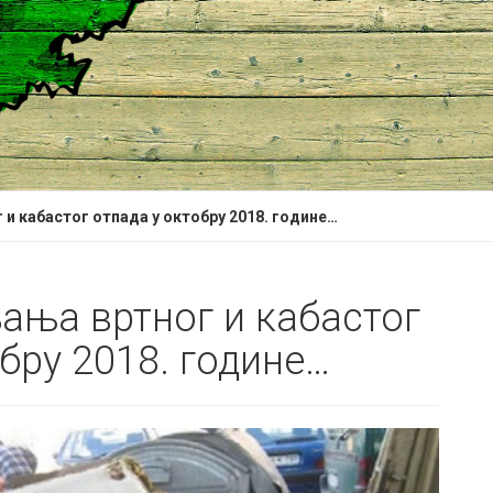
и кабастог отпада у октобру 2018. године…
ања вртног и кабастог
бру 2018. године…