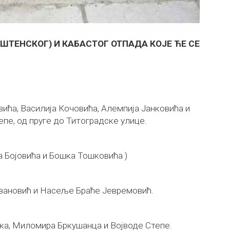
ТЕНСКОГ) И КАБАСТОГ ОТПАДА КОЈЕ ЋЕ СЕ
ића, Василија Кочовића, Алемпија Јанковића и
епе, од пруге до Титоградске улице.
а Бојовића и Бошка Тошковића )
вановић и Насеље Браће Јевремовић.
чка, Миломира Бркушанца и Војводе Степе.