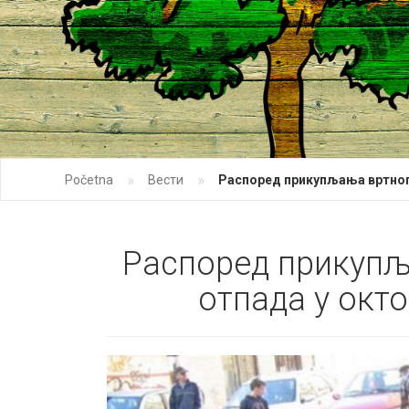
»
»
Početna
Вести
Распоред прикупљања вртног 
Распоред прикупљ
отпада у окто