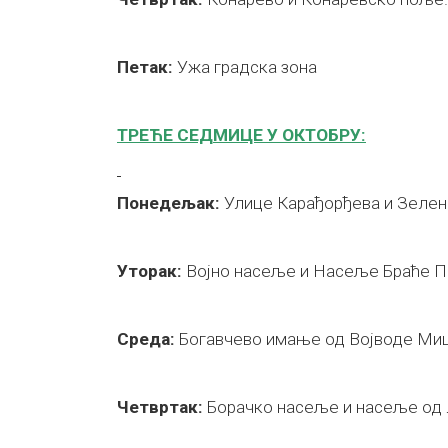
Петак:
Ужа градска зона
ТРЕЋЕ СЕДМИЦЕ У ОКТОБРУ:
Понедељак:
Улице Карађорђева и Зелен
Уторак:
Војно насеље и Насеље Браће П
Среда:
Богавчево имање од Војводе Ми
Четвртак:
Борачко насеље и насеље од 