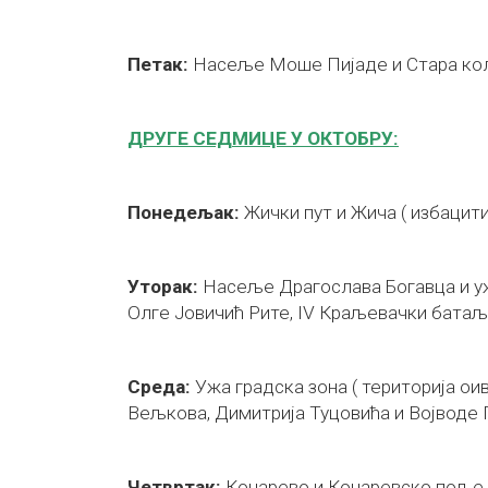
Петак:
Насеље Моше Пијаде и Стара кол
ДРУГЕ СЕДМИЦЕ У ОКТОБРУ:
Понедељак:
Жички пут и Жича ( избацити
Уторак:
Насеље Драгослава Богавца и уж
Олге Јовичић Рите, IV Краљевачки батаљо
Среда:
Ужа градска зона ( територија о
Вељкова, Димитрија Туцовића и Војводе 
Четвртак:
Конарево и Конаревско поље.