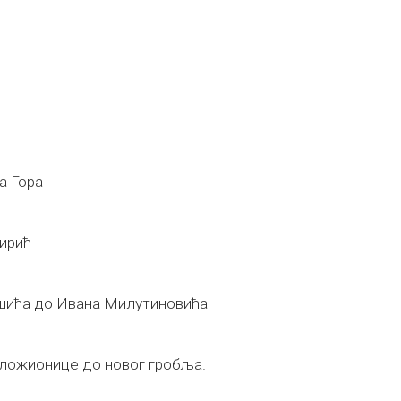
а Гора
ирић
шића до Ивана Милутиновића
ложионице до новог гробља.