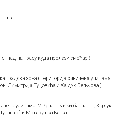
онија.
 отпад на трасу куда пролази смећар )
а градска зона ( територија оивичена улицама
н, Димитрија Туцовића и Хајдук Вељкова ).
ивичена улицама IV Краљевачки батаљон, Хајдук
Путника ) и Матарушка Бања.