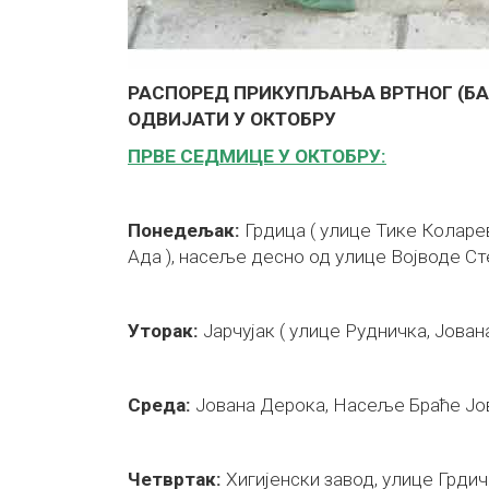
РАСПОРЕД ПРИКУПЉАЊА ВРТНОГ (БАШ
ОДВИЈАТИ У ОКТОБРУ
ПРВЕ СЕДМИЦЕ У ОКТОБРУ:
Понедељак:
Грдица ( улице Тике Коларев
Ада ), насеље десно од улице Војводе Ст
Уторак:
Јарчујак ( улице Рудничка, Јован
Среда:
Јована Дерока, Насеље Браће Јо
Четвртак:
Хигијенски завод, улице Грди