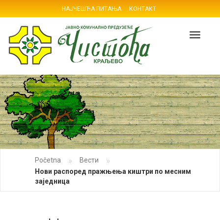
НАЈЧЕШЋА ПИТАЊА
КОНТАКТ
Navig
»
»
Početna
Вести
Нови распоред пражњења киштри по месним
заједница