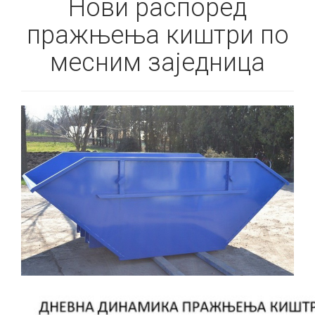
Нови распоред
пражњења киштри по
месним заједница