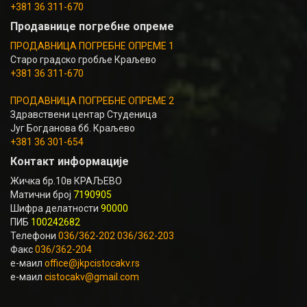
+381 36 311-670
Продавнице погребне опреме
ПРОДАВНИЦА ПОГРЕБНЕ ОПРЕМЕ 1
Старо градско гробље Краљево
+381 36 311-670
ПРОДАВНИЦА ПОГРЕБНЕ ОПРЕМЕ 2
Здравствени центар Студеница
Југ Богданова бб. Краљево
+381 36 301-654
Контакт информације
Жичка бр.10в КРАЉЕВО
Матични број
7190905
Шифра делатности
90000
ПИБ
100242682
Телефони
036/362-202 036/362-203
Факс
036/362-204
е-маил
office@jkpcistocakv.rs
е-маил
cistocakv@gmail.com