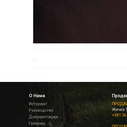
…
О Нама
Прода
Историјат
ПРОДАВ
Жичка 
Руководство
+381 36
Документација
Галерија
ПРОДАВ