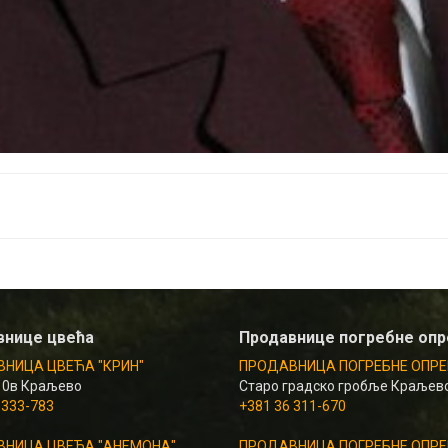
внице цвећа
Продавнице погребне оп
НИЦА ЦВЕЋА "КРИН"
ПРОДАВНИЦА ПОГРЕБНЕ ОПРЕ
10в Краљево
Старо градско гробље Краљев
 333-783
+381 36 311-670
НИЦА ЦВЕЋА "АНЕМОНА"
ПРОДАВНИЦА ПОГРЕБНЕ ОПРЕ