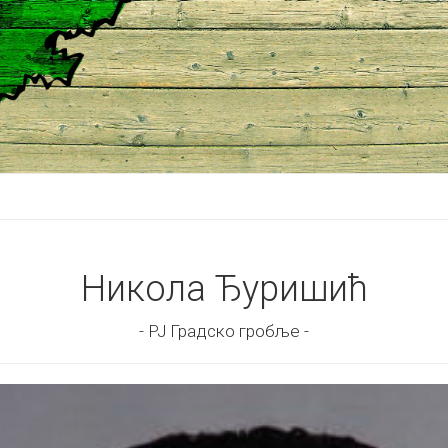
Никола Ђуришић
- РЈ Градско гробље -