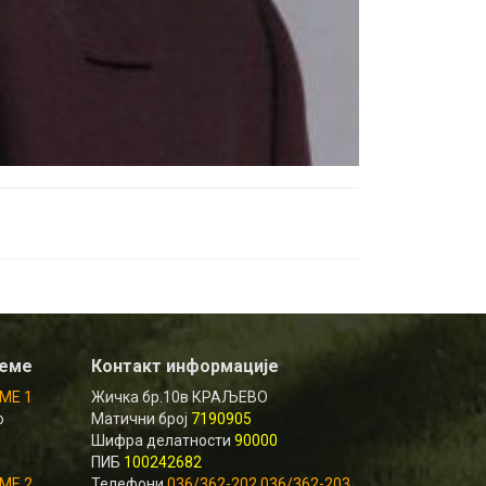
реме
Контакт информације
МЕ 1
Жичка бр.10в КРАЉЕВО
о
Матични број
7190905
Шифра делатности
90000
ПИБ
100242682
МЕ 2
Телефони
036/362-202 036/362-203