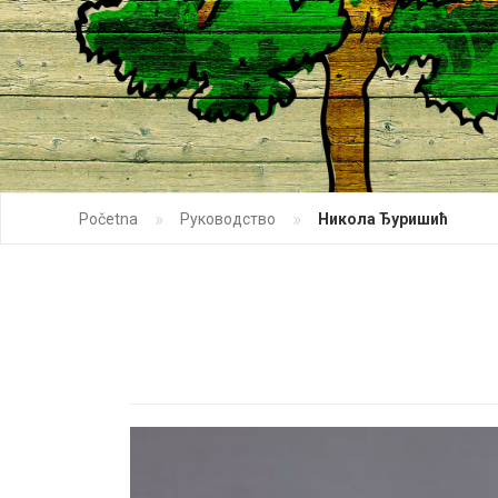
»
»
Početna
Руководство
Никола Ђуришић