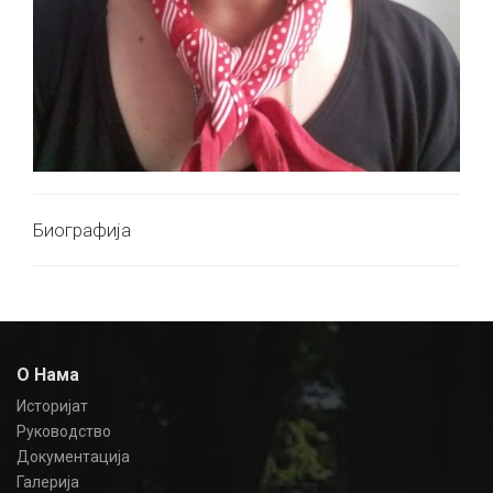
Биографија
О Нама
Историјат
Руководство
Документација
Галерија