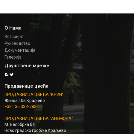
О Нама
Историјат
Руководство
Документација
Галерија
Друштвене мреже
Продавнице цвећа
ПРОДАВНИЦА ЦВЕЋА "КРИН"
Жичка 10в Краљево
+381 36 333-783
ПРОДАВНИЦА ЦВЕЋА "АНЕМОНА"
М. Белобрка б.б.
Ново градско гробље Краљево