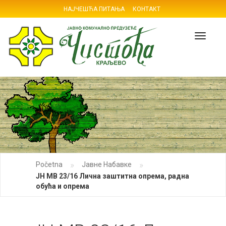
НАЈЧЕШЋА ПИТАЊА
КОНТАКТ
Navig
»
»
Početna
Јавне Набавке
ЈН МВ 23/16 Лична заштитна опрема, радна
обућа и опрема