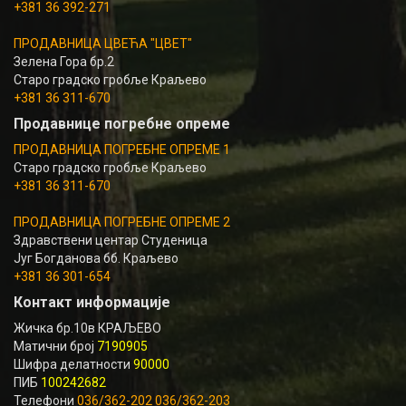
+381 36 392-271
ПРОДАВНИЦА ЦВЕЋА "ЦВЕТ"
Зелена Гора бр.2
Старо градско гробље Краљево
+381 36 311-670
Продавнице погребне опреме
ПРОДАВНИЦА ПОГРЕБНЕ ОПРЕМЕ 1
Старо градско гробље Краљево
+381 36 311-670
ПРОДАВНИЦА ПОГРЕБНЕ ОПРЕМЕ 2
Здравствени центар Студеница
Југ Богданова бб. Краљево
+381 36 301-654
Контакт информације
Жичка бр.10в КРАЉЕВО
Матични број
7190905
Шифра делатности
90000
ПИБ
100242682
Телефони
036/362-202 036/362-203