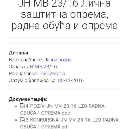
ЈН МВ 23/16 Лична
заштитна опрема,
радна обућа и опрема
Детаљи
Врста набавке:
Јавни позив
Ознака:
ЈН МВ 23/16
Рок набавке:
16-12-2016
Датум објављивања:
06-12-2016
Документација:
4-POZIV-JN-MV-23-16-LZ0-RADNA-
OBUĆA-I-OPREMA.doc
3-KONKURSNA-JN-MV-23-16-LZ0-RADNA-
OBUĆA-I-OPREMA.pdf