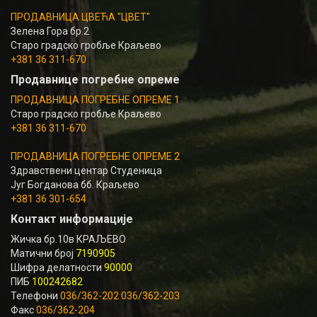
ПРОДАВНИЦА ЦВЕЋА "ЦВЕТ"
Зелена Гора бр.2
Старо градско гробље Краљево
+381 36 311-670
Продавнице погребне опреме
ПРОДАВНИЦА ПОГРЕБНЕ ОПРЕМЕ 1
Старо градско гробље Краљево
+381 36 311-670
ПРОДАВНИЦА ПОГРЕБНЕ ОПРЕМЕ 2
Здравствени центар Студеница
Југ Богданова бб. Краљево
+381 36 301-654
Контакт информације
Жичка бр.10в КРАЉЕВО
Матични број
7190905
Шифра делатности
90000
ПИБ
100242682
Телефони
036/362-202 036/362-203
Факс
036/362-204