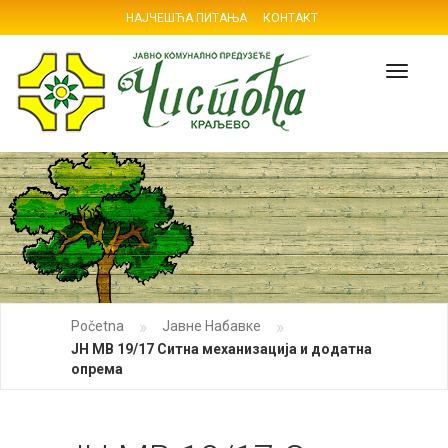
НАЈЧЕШЋА ПИТАЊА
КОНТАКТ
Navig
»
»
Početna
Јавне Набавке
ЈН МВ 19/17 Ситна механизација и додатна
опрема