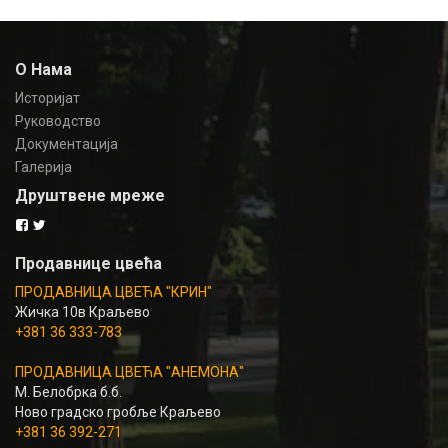
О Нама
Историјат
Руководство
Документација
Галерија
Друштвене мреже
Продавнице цвећа
ПРОДАВНИЦА ЦВЕЋА "КРИН"
Жичка 10в Краљево
+381 36 333-783
ПРОДАВНИЦА ЦВЕЋА "АНЕМОНА"
М. Белобрка б.б.
Ново градско гробље Краљево
+381 36 392-271