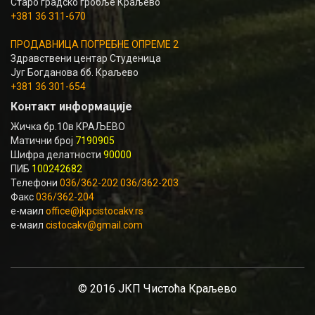
Старо градско гробље Краљево
+381 36 311-670
ПРОДАВНИЦА ПОГРЕБНЕ ОПРЕМЕ 2
Здравствени центар Студеница
Југ Богданова бб. Краљево
+381 36 301-654
Контакт информације
Жичка бр.10в КРАЉЕВО
Матични број
7190905
Шифра делатности
90000
ПИБ
100242682
Телефони
036/362-202 036/362-203
Факс
036/362-204
е-маил
office@jkpcistocakv.rs
е-маил
cistocakv@gmail.com
© 2016 ЈКП Чистоћа Краљево