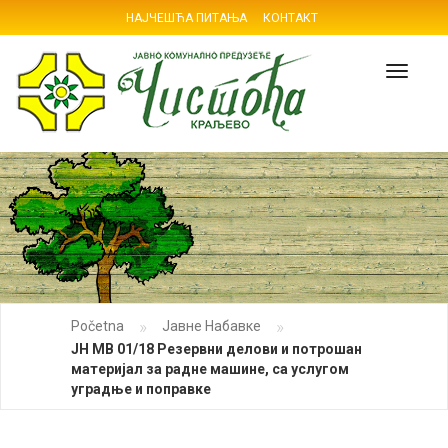
НАЈЧЕШЋА ПИТАЊА
КОНТАКТ
Navig
»
»
Početna
Јавне Набавке
ЈН МВ 01/18 Резервни делови и потрошан
материјал за радне машине, са услугом
уградње и поправке