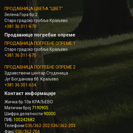
ПРОДАВНИЦА ЦВЕЋА "ЦВЕТ"
Зелена Гора бр.2
Старо градско гробље Краљево
+381 36 311-670
Продавнице погребне опреме
ПРОДАВНИЦА ПОГРЕБНЕ ОПРЕМЕ 1
Старо градско гробље Краљево
+381 36 311-670
ПРОДАВНИЦА ПОГРЕБНЕ ОПРЕМЕ 2
Здравствени центар Студеница
Југ Богданова бб. Краљево
+381 36 301-654
Контакт информације
Жичка бр.10в КРАЉЕВО
Матични број
7190905
Шифра делатности
90000
ПИБ
100242682
Телефони
036/362-202 036/362-203
Факс
036/362-204