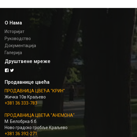
О Нама
Историјат
Руководство
Документација
Галерија
Друштвене мреже
Продавнице цвећа
ПРОДАВНИЦА ЦВЕЋА "КРИН"
Жичка 10в Краљево
+381 36 333-783
ПРОДАВНИЦА ЦВЕЋА "АНЕМОНА"
М. Белобрка б.б.
Ново градско гробље Краљево
+381 36 392-271