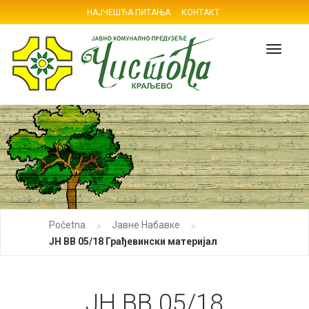
НАЈЧЕШЋА ПИТАЊА
КОНТАКТ
Navig
»
»
Početna
Јавне Набавке
ЈН ВВ 05/18 Грађевински материјал
ЈН ВВ 05/18