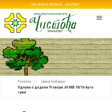
НАЈЧЕШЋА ПИТАЊА
КОНТАКТ
Navig
»
»
Početna
Јавне Набавке
Одлука о додели Уговора ЈН МВ 18/16 Ауто
гуме