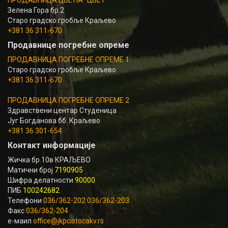
Зелена Гора бр.2
Старо градско гробље Краљево
+381 36 311-670
Продавнице погребне опреме
ПРОДАВНИЦА ПОГРЕБНЕ ОПРЕМЕ 1
Старо градско гробље Краљево
+381 36 311-670
ПРОДАВНИЦА ПОГРЕБНЕ ОПРЕМЕ 2
Здравствени центар Студеница
Југ Богданова бб. Краљево
+381 36 301-654
Контакт информације
Жичка бр.10в КРАЉЕВО
Матични број
7190905
Шифра делатности
90000
ПИБ
100242682
Телефони
036/362-202 036/362-203
Факс
036/362-204
е-маил
office@jkpcistocakv.rs