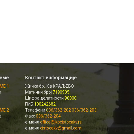
реме
Контакт информације
МЕ 1
Жичка бр.10в КРАЉЕВО
о
Матични број
7190905
Шифра делатности
90000
ПИБ
100242682
МЕ 2
Телефони
036/362-202 036/362-203
а
Факс
036/362-204
е-маил
office@jkpcistocakv.rs
е-маил
cistocakv@gmail.com