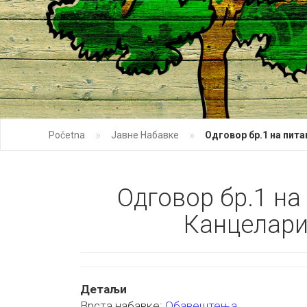
»
»
Početna
Јавне Набавке
Одговор бр.1 на пит
Одговор бр.1 на
Канцелари
Детаљи
Врста набавке:
Обавештења