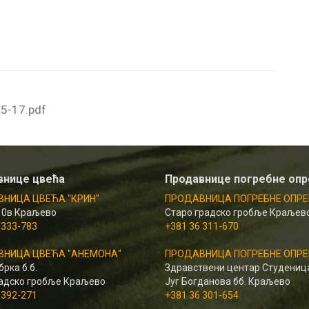
5-17.pdf
внице цвећа
Продавнице погребне оп
НИЦА ЦВЕЋА "КРИН"
ПРОДАВНИЦА ПОГРЕБНЕ ОПРЕ
10в Краљево
Старо градско гробље Краљев
 333-783
+381 36 311-670
НИЦА ЦВЕЋА "АНЕМОНА"
ПРОДАВНИЦА ПОГРЕБНЕ ОПРЕ
рка б.б.
Здравствени центар Студениц
адско гробље Краљево
Југ Богданова бб. Краљево
 392-271
+381 36 301-654