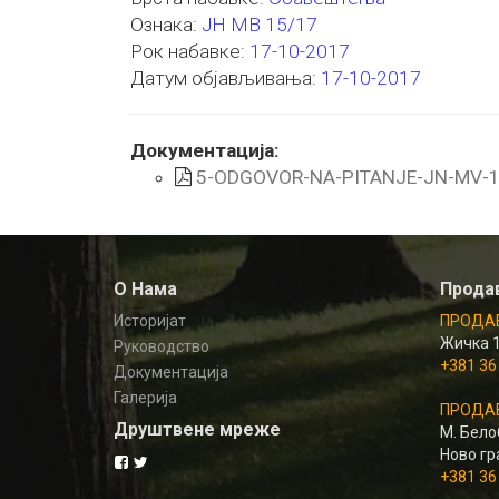
Ознака:
ЈН МВ 15/17
Рок набавке:
17-10-2017
Датум објављивања:
17-10-2017
Документација:
5-ODGOVOR-NA-PITANJE-JN-MV-1
О Нама
Прода
Историјат
ПРОДАВ
Жичка 
Руководство
+381 36
Документација
Галерија
ПРОДАВ
Друштвене мреже
М. Белоб
Ново гр
+381 36