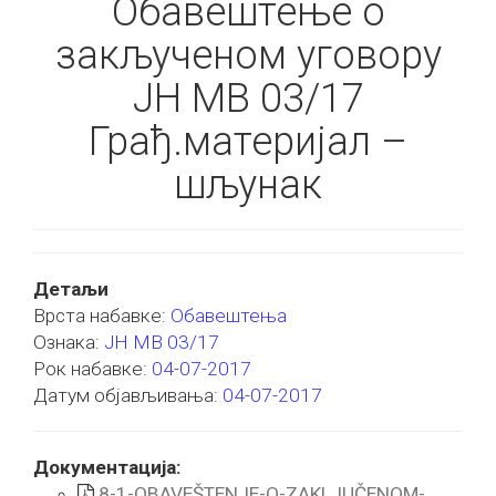
Обавештење о
закљученом уговору
ЈН МВ 03/17
Грађ.материјал –
шљунак
Детаљи
Врста набавке:
Обавештења
Ознака:
ЈН МВ 03/17
Рок набавке:
04-07-2017
Датум објављивања:
04-07-2017
Документација:
8-1-OBAVEŠTENJE-O-ZAKLJUČENOM-