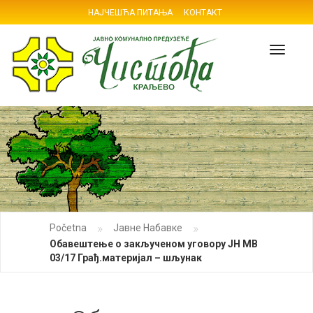
НАЈЧЕШЋА ПИТАЊА
КОНТАКТ
Navig
»
»
Početna
Јавне Набавке
Обавештење о закљученом уговору ЈН МВ
03/17 Грађ.материјал – шљунак