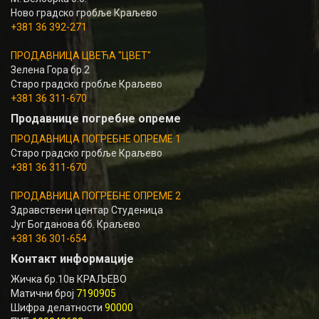
Ново градско гробље Краљево
+381 36 392-271
ПРОДАВНИЦА ЦВЕЋА "ЦВЕТ"
Зелена Гора бр.2
Старо градско гробље Краљево
+381 36 311-670
Продавнице погребне опреме
ПРОДАВНИЦА ПОГРЕБНЕ ОПРЕМЕ 1
Старо градско гробље Краљево
+381 36 311-670
ПРОДАВНИЦА ПОГРЕБНЕ ОПРЕМЕ 2
Здравствени центар Студеница
Југ Богданова бб. Краљево
+381 36 301-654
Контакт информације
Жичка бр.10в КРАЉЕВО
Матични број
7190905
Шифра делатности
90000