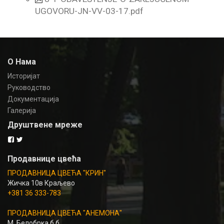
UGOVORU-JN-VV-03-17.pdf
О Нама
Историјат
Руководство
Документација
Галерија
Друштвене мреже
Продавнице цвећа
ПРОДАВНИЦА ЦВЕЋА "КРИН"
Жичка 10в Краљево
+381 36 333-783
ПРОДАВНИЦА ЦВЕЋА "АНЕМОНА"
М. Белобрка б.б.