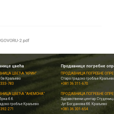
GOVORU-2.pdf
внице цвећа
Продавнице погребне оп
НИЦА ЦВЕЋА "КРИН"
ПРОДАВНИЦА ПОГРЕБНЕ ОПРЕ
10в Краљево
Старо градско гробље Краљев
 333-783
+381 36 311-670
НИЦА ЦВЕЋА "АНЕМОНА"
ПРОДАВНИЦА ПОГРЕБНЕ ОПРЕ
рка б.б.
Здравствени центар Студениц
адско гробље Краљево
Југ Богданова бб. Краљево
 392-271
+381 36 301-654