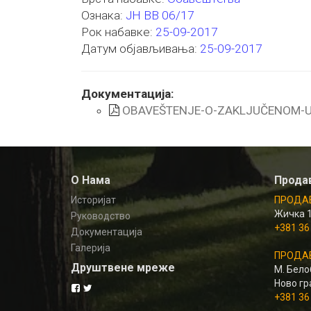
Ознака:
ЈН ВВ 06/17
Рок набавке:
25-09-2017
Датум објављивања:
25-09-2017
Документација:
OBAVEŠTENJE-O-ZAKLJUČENOM-U
О Нама
Прода
Историјат
ПРОДАВ
Жичка 
Руководство
+381 36
Документација
Галерија
ПРОДАВ
Друштвене мреже
М. Белоб
Ново гр
+381 36