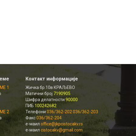
реме
Контакт информације
МЕ 1
Жичка бр.10в КРАЉЕВО
о
Матични број
7190905
Шифра делатности
90000
ПИБ
100242682
МЕ 2
Телефони
036/362-202 036/362-203
а
Факс
036/362-204
е-маил
office@jkpcistocakv.rs
е-маил
cistocakv@gmail.com