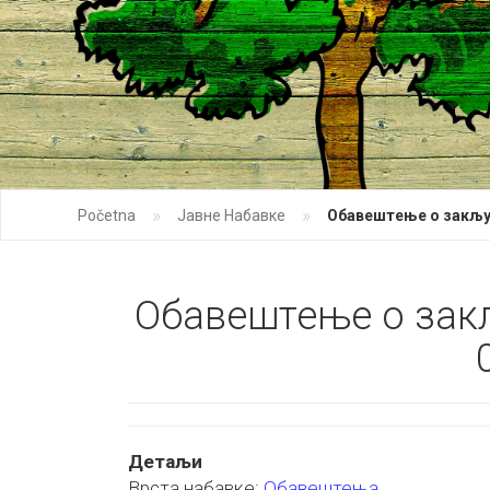
»
»
Početna
Јавне Набавке
Обавештење о закључ
Обавештење о закљ
Детаљи
Врста набавке:
Обавештења