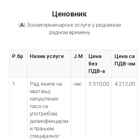
Ценовник
(
А
) Зоохигијеничарске услуге у редовном
радном времену
Р.бр
.
Назив услуге
Ј.М
Цена
Цена са
без
ПДВ-ом
ПДВ-а
1.
Рад екипе на
час
3.510,00
4.212,00
хватању
напуштених
паса са
употребом,
дезинфекцијом
и прањем
специјалног