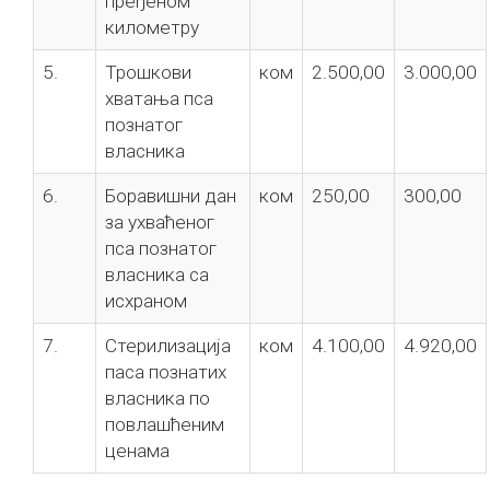
пређеном
километру
5.
Трошкови
ком
2.500,00
3.000,00
хватања пса
познатог
власника
6.
Боравишни дан
ком
250,00
300,00
за ухваћеног
пса познатог
власника са
исхраном
7.
Стерилизација
ком
4.100,00
4.920,00
паса познатих
власника по
повлашћеним
ценама