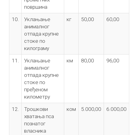
површина
10.
Уклањање
кг
50,00
60,00
анималног
отпада крупне
стоке по
килограму
11.
Уклањање
км
80,00
96,00
анималног
отпада крупне
стоке по
пређеном
километру
12.
Трошкови
ком
5.000,00
6.000,00
хватања пса
познатог
власника