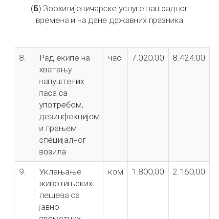
(
Б
) Зоохигијеничарске услуге ван радног
времена и на дане државних празника
8.
Рад екипе на
час
7.020,00
8.424,00
хватању
напуштених
паса са
употребом,
дезинфекцијом
и прањем
специјалног
возила
9.
Уклањање
ком
1.800,00
2.160,00
животињских
лешева са
јавно
прометних