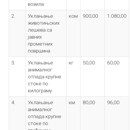
возила
2.
Уклањање
ком
900,00
1.080,00
животињских
лешева са
јавних
прометних
површина
3.
Уклањање
кг
50,00
60,00
анималног
отпада крупне
стоке по
килограму
4.
Уклањање
км
80,00
96,00
анималног
отпада крупне
стоке по