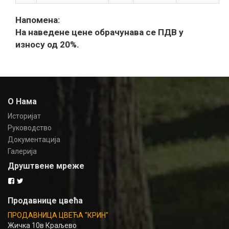
Напомена:
На наведене цене обрачунава се ПДВ у
износу од 20%.
О Нама
Историјат
Руководство
Документација
Галерија
Друштвене мреже
Продавнице цвећа
ПРОДАВНИЦА ЦВЕЋА "КРИН"
Жичка 10в Краљево