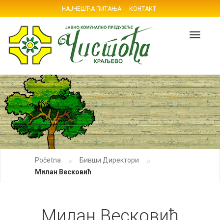
НАЈЧЕШЋА ПИТАЊА
КОНТАКТ
Navig
»
»
Početna
Бивши Директори
Милан Весковић
Милан Весковић