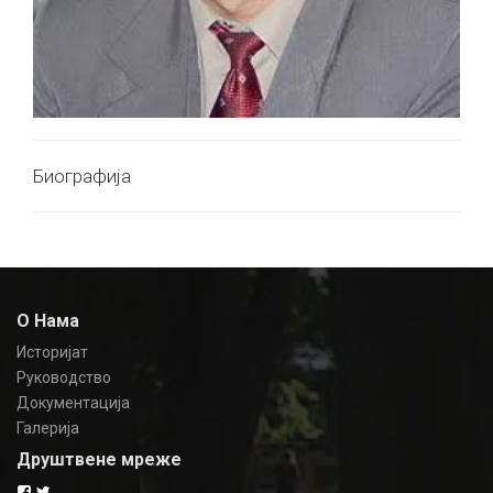
Биографија
О Нама
Историјат
Руководство
Документација
Галерија
Друштвене мреже